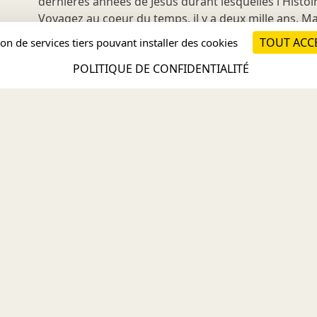
dernières années de Jésus durant lesquelles l'Histoir
Voyagez au coeur du temps, il y a deux mille ans. Ma
Jourdain au désert de Judée, du Temple de Jérusalem
TOUT ACC
tion de services tiers pouvant installer des cookies
POLITIQUE DE CONFIDENTIALITÉ
KTO
ir
Voir
n"
Reportage