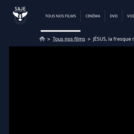
Panneau de gestion des cookies
TOUS NOS FILMS
CINÉMA
DVD
VOD
DEV
TOUS NOS FILMS
CINÉMA
DVD
VO
Tous nos films
JÉSUS, la fresque