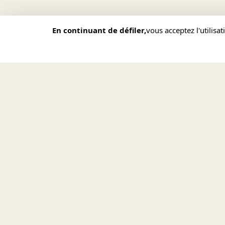
En continuant de défiler,
vous acceptez l'utilisa
REVUE DE PRESSE
COMMUNAUTÉ DE L'EMMANUEL
Vo
"Un spectacle d'évangélisatio