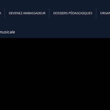
ENEZ AMBASSADEUR
DOSSIERS PÉDAGOGIQUES
ORGANISER VOT
D
DEVENEZ AMBASSADEUR
DOSSIERS PÉDAGOGIQUES
ORGAN
 musicale