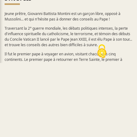
Jeune prêtre, Giovanni Battista Montini est un garçon libre, opposé à
Mussolini... et qui n'hésite pas à donner des conseils au Pape !
Traversant la 2° guerre mondiale, les débats politiques intenses, la perte
d'influence spirituelle du catholicisme, le terrorisme, et témoin des débuts
du Concile Vatican II lancé par le Pape Jean XXIII, il est élu Pape à son tour...
et trouve les conseils des autres bien difficiles à suivre.
Il fut le premier pape à voyager en avion, visitant chacun des cinq
continents. Le premier pape à retourner en Terre Sainte, le premier à
embrasser le patriarche orthodoxe, le premier pape à prendre la parole
aux Nations Unies.
Homme de dialogue et de confrontation, homme de foi et de liberté, il a
porté jusqu’à son aboutissement le Concile inauguré par son prédécesseur.
Par son encyclique
Populorum Progressio
, il a rappelé les hommes à la
justice sociale dans un monde en pleine mutation. A ces mêmes hommes,
il a rappelé l’exigence de l'amour avec l'encyclique
Humanae Vitae
.
Homme d'amitié et de paix, il a accepté la douleur de l'incompréhension
pour l'amour de la vérité.
CASTING