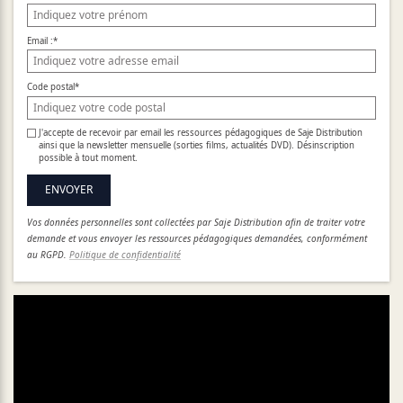
Email :
*
Code postal
*
J'accepte de recevoir par email les ressources pédagogiques de Saje Distribution
ainsi que la newsletter mensuelle (sorties films, actualités DVD). Désinscription
possible à tout moment.
ENVOYER
Vos données personnelles sont collectées par Saje Distribution afin de traiter votre
demande et vous envoyer les ressources pédagogiques demandées, conformément
au RGPD.
Politique de confidentialité