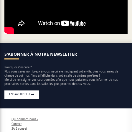
S'ABONNER À NOTRE NEWSLETTER
Pourquoi s’inscrire ?
Plus vous serez nombreux à vous inscrire en indiquant votre ville, plus vous aurez de
chance de voir nos films à l’affiche dans votre salle de cinéma préférée !
Merci de renseigner vos coordonnées afin que nous puissions vous informer de nos
prochaines sorties dans les salles les plus proches de chez vous.
EN SAVOIR PLUS
Qui sommes nous ?
Contact
SAJE conseil